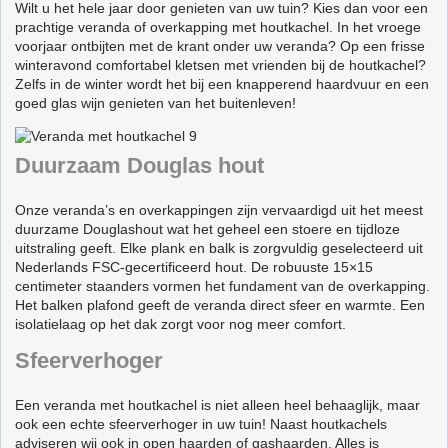
Wilt u het hele jaar door genieten van uw tuin? Kies dan voor een
prachtige veranda of overkapping met houtkachel. In het vroege
voorjaar ontbijten met de krant onder uw veranda? Op een frisse
winteravond comfortabel kletsen met vrienden bij de houtkachel?
Zelfs in de winter wordt het bij een knapperend haardvuur en een
goed glas wijn genieten van het buitenleven!
Duurzaam Douglas hout
Onze veranda’s en overkappingen zijn vervaardigd uit het meest
duurzame Douglashout wat het geheel een stoere en tijdloze
uitstraling geeft. Elke plank en balk is zorgvuldig geselecteerd uit
Nederlands FSC-gecertificeerd hout. De robuuste 15×15
centimeter staanders vormen het fundament van de overkapping.
Het balken plafond geeft de veranda direct sfeer en warmte. Een
isolatielaag op het dak zorgt voor nog meer comfort.
Sfeerverhoger
Een veranda met houtkachel is niet alleen heel behaaglijk, maar
ook een echte sfeerverhoger in uw tuin! Naast houtkachels
adviseren wij ook in open haarden of gashaarden. Alles is