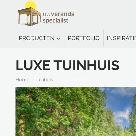
Doorgaan
naar
inhoud
PRODUCTEN
PORTFOLIO
INSPIRATI
LUXE TUINHUIS
Home
–
Tuinhuis
–
Luxe tuinhuis