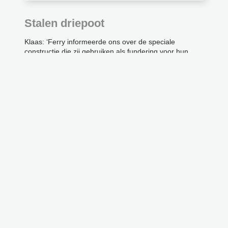
Stalen driepoot
Klaas: ‘Ferry informeerde ons over de speciale
constructie die zij gebruiken als fundering voor hun
veranda’s. In plaats van gewone palen gebruiken zij
stalen driepoten. Hierdoor staat de veranda veel
steviger in de grond en is de kans op verzakking
minimaal. Wij wilden een veranda met glazen
schuifdeuren en dan is het essentieel dat er geen
verzakking plaatsvindt. Dan krijg je de schuifdeuren
namelijk niet meer open.’
Donkergroen
Marleen: ‘Het werd een object van 10 bij 4 meter
bestaande uit een
tuinkamer
en een schuur. We wilden
de Douglas houten panelen in een donkergroene kleur
geschilderd hebben, omdat deze kleur mooi aansluit bij
ons huis. Normaliter worden de planken zwart
geschilderd. Het groen in combinatie met het witte
plafond is heel mooi geworden. We hebben niet
gekozen voor aparte vloertegels, maar de