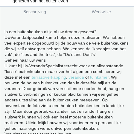
genieten van het buitenleven
Beschrijving
Werkwijze
Is een buitenkeuken altijd al uw droom geweest?
UwVerandaSpecialist kan u helpen deze realiseren. We hebben
veel expertise opgebouwd bij de bouw van de vele buitenkeukens
die wij zelf ontworpen hebben. We kennen de “kneepjes van het
vak”, de “tips and the trics”, de “Do’s and Dont’s”.
Geheel naar uw wens
U kunt bij UwVerandaSpecialist terecht voor een alleenstaande
“losse” buitenkeuken maar over het algemeen combineren wij
deze met een
terrasoverkapping
,
veranda
of
tuinkamer
. Wij
bouwen de houten buitenkeuken dan in dezelfde stijl als de
veranda. Door gebruik van verschillende soorten hout, hang en
sluitwerk, verbindingen of keukenblad kunnen wij een geheel
andere uitstraling aan de buitenkeuken meegeven. Op
bovenstaande foto ziet u een houten buitenkeuken in landelijke
stijl. Maar door gebruik van ander hout en ander hang en
sluitwerk kunnen wij ook een heel moderne buitenkeuken
realiseren. Uiteindelijk bouwen wij voor ieder een persoonlijke
geheel naar eigen wens ontworpen buitenkeuken.